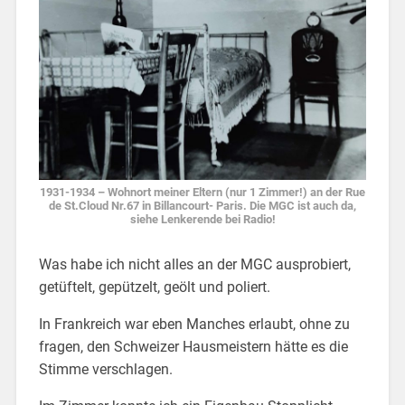
1931-1934 – Wohnort meiner Eltern (nur 1 Zimmer!) an der Rue
de St.Cloud Nr.67 in Billancourt- Paris. Die MGC ist auch da,
siehe Lenkerende bei Radio!
Was habe ich nicht alles an der MGC ausprobiert,
getüftelt, gepützelt, geölt und poliert.
In Frankreich war eben Manches erlaubt, ohne zu
fragen, den Schweizer Hausmeistern hätte es die
Stimme verschlagen.